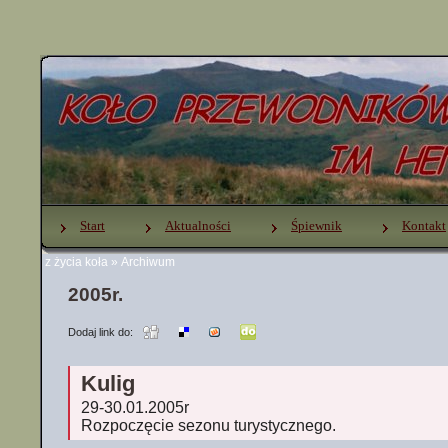
Start
Aktualności
Śpiewnik
Kontakt
z życia koła
»
Archiwum
2005r.
Dodaj link do:
Kulig
29-30.01.2005r
Rozpoczęcie sezonu turystycznego.