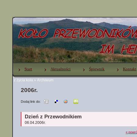
Start
Aktualności
Śpiewnik
Kontakt
z życia koła
»
Archiwum
2006r.
Dodaj link do:
Dzień z Przewodnikiem
06.04.2006r.
« powró