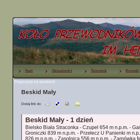
Start
Aktualności
Śpiewnik
Kontakt
Propozycje na weekend
Beskid Mały
Dodaj link do:
Beskid Mały - 1 dzień
Bielsko Biała Straconka - Czupel 654 m n.p.m. - Gai
Groniczki 839 m n.p.m. - Przełecz U Panienki m n.p
826 m n.p.m. - Zasolnica 556 m n.p.m. - Żarnówka 