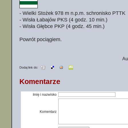
- Wielki Stożek 978 m n.p.m. schronisko PTTK
- Wisła Łabajów PKS (4 godz. 10 min.)
- Wisła Głębce PKP (4 godz. 45 min.)
Powrót pociągiem.
Autor: Marek Seńczyszyn
Au
Dodaj link do:
Komentarze
Imię i nazwisko
Komentarz