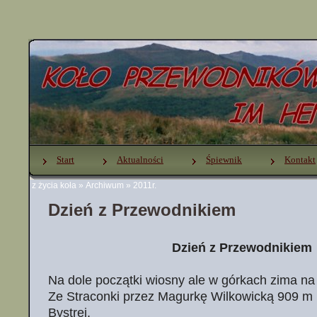
Start
Aktualności
Śpiewnik
Kontakt
z życia koła
»
Archiwum
»
2011r.
Dzień z Przewodnikiem
Dzień z Przewodnikiem
Na dole początki wiosny ale w górkach zima na
Ze Straconki przez Magurkę Wilkowicką 909 m 
Bystrej.