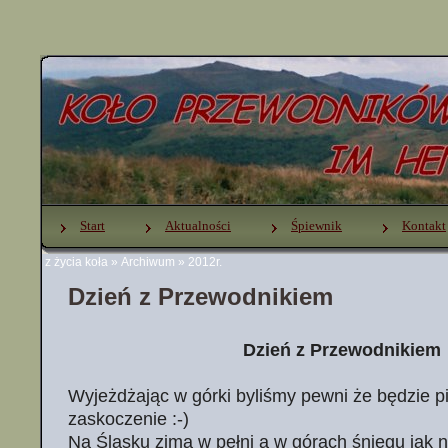
Start
Aktualności
Śpiewnik
Kontakt
z życia koła
»
Archiwum
»
2012r.
Dzień z Przewodnikiem
Dzień z Przewodnikiem
Wyjeżdżając w górki byliśmy pewni że będzie p
zaskoczenie :-)
Na Śląsku zima w pełni a w górach śniegu jak n