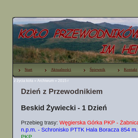
Start
Aktualności
Śpiewnik
Kontakt
z życia koła
»
Archiwum
»
2015 r
Dzień z Przewodnikiem
Beskid Żywiecki - 1 Dzień
Przebieg trasy:
Węgierska Górka PKP - Żabnic
n.p.m. - Schronisko PTTK Hala Boracza 854 m.
PKP