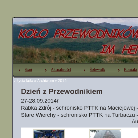
Start
Aktualności
Śpiewnik
Kontakt
z życia koła
»
Archiwum
»
2014r
Dzień z Przewodnikiem
27-28.09.2014r
Rabka Zdrój - schronisko PTTK na Maciejowej 
Stare Wierchy - schronisko PTTK na Turbaczu 
Au