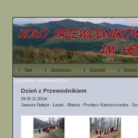
Start
Aktualności
Śpiewnik
Kontakt
z życia koła
»
Archiwum
»
2014r
Dzień z Przewodnikiem
29-30.11.2014r
Jaworze Nałęże - Łazek - Błatnia - Przełęcz Karkoszczonka - Szc