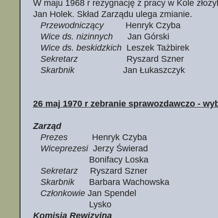
W maju 1968 r rezygnację z pracy w Kole złożyl
Jan Holek. Skład Zarządu ulega zmianie.
Przewodniczący
Henryk Czyba
Wice ds. nizinnych
Jan Górski
Wice ds. beskidzkich
Leszek Tażbirek
Sekretarz
Ryszard Szner
Skarbnik
Jan Łukaszczyk
26 maj 1970 r zebranie sprawozdawczo - wy
Zarząd
Prezes
Henryk Czyba
Wiceprezesi
Jerzy Świerad
Bonifacy Loska
Sekretarz
Ryszard Szner
Skarbnik
Barbara Wachowska
Członkowie
Jan Spendel
Lysko
Komisja Rewizyjna