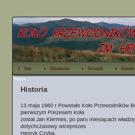
Start
Aktualności
Śpiewnik
Kontakt
Władze
Historia
13 maja 1960 r Powstało Koło Przewodników B
pierwszym Prezesem Koła
został Jan Kiermes, po paru miesiącach władzę 
dotychczasowy wiceprezes
Henryk Czyba.