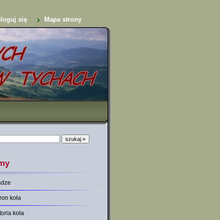
loguj się
Mapa strony
my
adze
ron koła
toria koła