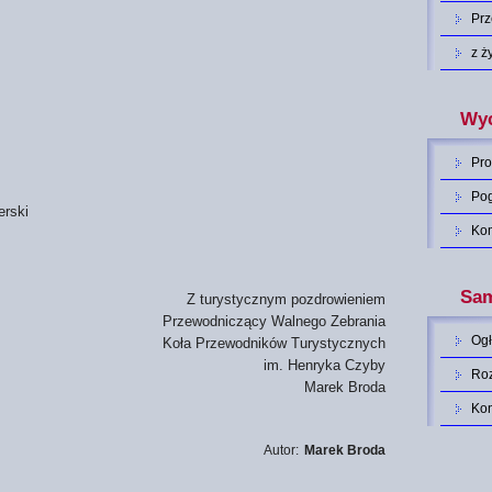
Pr
z ż
Wyc
Pro
Po
erski
Ko
Sam
Z turystycznym pozdrowieniem
Przewodniczący Walnego Zebrania
Og
Koła Przewodników Turystycznych
im. Henryka Czyby
Roz
Marek Broda
Ko
Autor:
Marek Broda