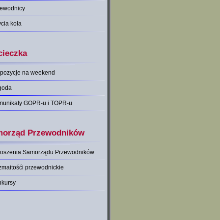
zewodnicy
ycia koła
ieczka
pozycje na weekend
goda
munikaty GOPR-u i TOPR-u
orząd Przewodników
łoszenia Samorządu Przewodników
maitośći przewodnickie
nkursy