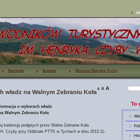
za
Śpiewnik
Kontakt
Muzeum Miejskie Tychy
A
A
A
ch władz na Walnym Zebraniu Koła
To 
formacja o wyborach władz
na Walnym Zebraniu Koła
Wł
ą kadencję podjętych przez Walne Zebranie Koła
Pat
H. Czyby przy Oddziale PTTK w Tychach w dniu 2012-11-
His