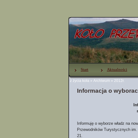
Start
Aktualności
z życia koła
»
Archiwum
»
2012r.
Informacja o wybora
In
Informuję o wyborze władz na now
Przewodników Turystycznych im. 
21.