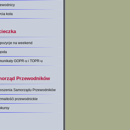
zewodnicy
ycia koła
ieczka
pozycje na weekend
goda
munikaty GOPR-u i TOPR-u
orząd Przewodników
łoszenia Samorządu Przewodników
maitośći przewodnickie
nkursy