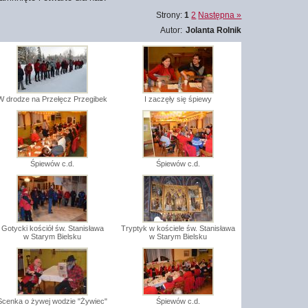
Strony:
1
2
Następna »
Autor:
Jolanta Rolnik
W drodze na Przełęcz Przegibek
I zaczęły się śpiewy
Śpiewów c.d.
Śpiewów c.d.
Gotycki kościół św. Stanisława
Tryptyk w kościele św. Stanisława
w Starym Bielsku
w Starym Bielsku
Scenka o żywej wodzie "Żywiec"
Śpiewów c.d.