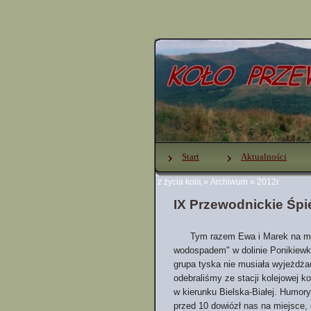
Start
Aktualności
z życia koła
»
Archiwum
»
2012r.
IX Przewodnickie Śpi
Tym razem Ewa i Marek na miejs
wodospadem" w dolinie Ponikiewki
grupa tyska nie musiała wyjeżdżać
odebraliśmy ze stacji kolejowej 
w kierunku Bielska-Białej. Humor
przed 10 dowiózł nas na miejsce, 