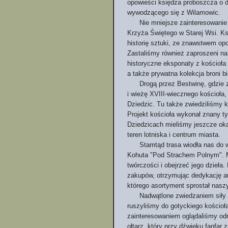
opowieści księdza proboszcza o dz
wywodzącego się z Wilamowic.
Nie mniejsze zainteresowanie w
Krzyża Świętego w Starej Wsi. Ks
historię sztuki, ze znawstwem opo
Zastaliśmy również zaproszeni na
historyczne eksponaty z kościoła 
a także prywatna kolekcja broni bi
Drogą przez Bestwinę, gdzie z 
i wieżę XVIII-wiecznego kościoła,
Dziedzic. Tu także zwiedziliśmy k
Projekt kościoła wykonał znany t
Dziedzicach mieliśmy jeszcze oka
teren lotniska i centrum miasta.
Stamtąd trasa wiodła nas do wsi 
Kohuta "Pod Strachem Polnym". Mi
twórczości i obejrzeć jego dzieła.
zakupów, otrzymując dedykację au
którego asortyment sprostał nas
Nadwątlone zwiedzaniem siły kr
ruszyliśmy do gotyckiego kościoł
zainteresowaniem oglądaliśmy odr
ołtarz, który przy dźwięku fanfar 