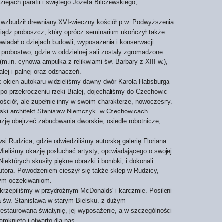
iejach parafii i świętego Józefa Bilczewskiego,
zbudził drewniany XVI-wieczny kościół p.w. Podwyższenia
iądz proboszcz, który oprócz seminarium ukończył także
wiadał o dziejach budowli, wyposażenia i konserwacji.
 probostwo, gdzie w oddzielnej sali zostały zgromadzone
(m.in. cynowa ampułka z relikwiami św. Barbary z XIII w.),
ałej i palnej oraz odznaczeń.
okien autokaru widzieliśmy dawny dwór Karola Habsburga
 po przekroczeniu rzeki Białej, dojechaliśmy do Czechowic
ościół, ale zupełnie inny w swoim charakterze, nowoczesny.
yski architekt Stanisław Niemczyk. w Czechowicach
zję obejrzeć zabudowania dworskie, osiedle robotnicze,
Rudzica, gdzie odwiedziliśmy autorską galerię Floriana
eliśmy okazję posłuchać artysty, opowiadającego o swojej
 Niektórych skusiły piękne obrazki i bombki, i dokonali
tora. Powodzeniem cieszył się także sklep w Rudzicy,
zym oczekiwaniom.
zepiliśmy w przydrożnym McDonalds' i karczmie. Posileni
a św. Stanisława w starym Bielsku. z dużym
estaurowaną świątynię, jej wyposażenie, a w szczególności
zamknięto i otwarto dla nas.