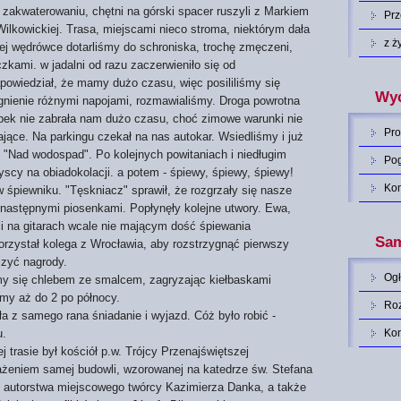
kwaterowaniu, chętni na górski spacer ruszyli z Markiem
Pr
ilkowickiej. Trasa, miejscami nieco stroma, niektórym dała
z ż
nej wędrówce dotarliśmy do schroniska, trochę zmęczeni,
zkami. w jadalni od razu zaczerwieniło się od
powiedział, że mamy dużo czasu, więc posililiśmy się
Wyc
nienie różnymi napojami, rozmawialiśmy. Droga powrotna
bek nie zabrała nam dużo czasu, choć zimowe warunki nie
Pro
ające. Na parkingu czekał na nas autokar. Wsiedliśmy i już
y "Nad wodospad". Po kolejnych powitaniach i niedługim
Po
scy na obiadokolacji. a potem - śpiewy, śpiewy, śpiewy!
Ko
ewniku. "Tęskniacz" sprawił, że rozgrzały się nasze
a następnymi piosenkami. Popłynęły kolejne utwory. Ewa,
i na gitarach wcale nie mającym dość śpiewania
Sam
rzystał kolega z Wrocławia, aby rozstrzygnąć pierwszy
czyć nagrody.
Og
y się chlebem ze smalcem, zagryzając kiełbaskami
śmy aż do 2 po północy.
Roz
 samego rana śniadanie i wyjazd. Cóż było robić -
u.
Ko
asie był kościół p.w. Trójcy Przenajświętszej
żeniem samej budowli, wzorowanej na katedrze św. Stefana
, autorstwa miejscowego twórcy Kazimierza Danka, a także