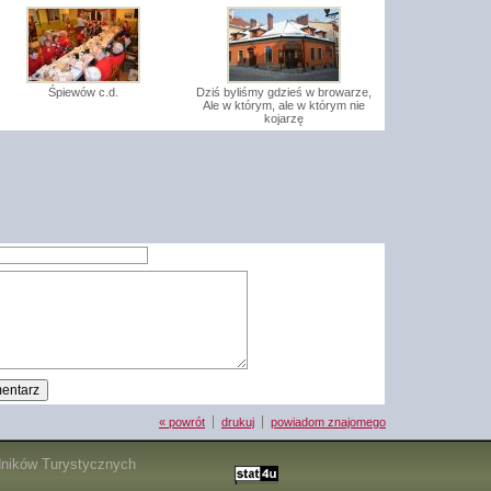
Śpiewów c.d.
Dziś byliśmy gdzieś w browarze,
Ale w którym, ale w którym nie
kojarzę
« powrót
drukuj
powiadom znajomego
dników Turystycznych