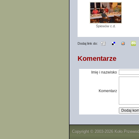
Śpiewów c.d.
Dodaj link do:
Komentarze
Imię i nazwisko
Komentarz
Copyright © 2003-2026 Koło Przewo