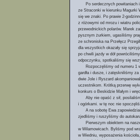
Po serdecznych powitaniach i za
ze Straconki w kierunku Magurki W
się we znaki. Po prawie 2-godzin
z różowymi od mrozu i wiatru polic
przewodnickich polarów. Marek za
pysznym żurkiem, ugasiliśmy prag
ze schroniska na Przełęcz Przegi
dla wszystkich okazały się sprzyj
po chwili jazdy w dół powróciliśm
odpoczynku, spotkaliśmy się wszy
Rozpoczęliśmy od numeru 1 w śpi
gardła i dusze, i zatęskniliśmy z
dwie Jole i Ryszard akompaniowal
uczestnikom. Krótką przerwę wyko
konkurs o Beskidzie Małym i wrę
Aby nie opaść z sił, posilaliśm
i ogórkami. w tę noc nie spoczęli
A na sobotę Ewa zapowiedziała z
zjedliśmy i ruszyliśmy do autokar
Pierwszym obiektem na naszej tr
w Wilamowicach. Byliśmy pod wra
w Wiedniu, wyposażenia kościoła