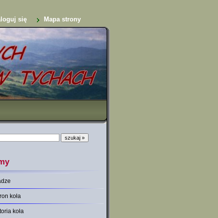
loguj się
Mapa strony
my
adze
ron koła
toria koła