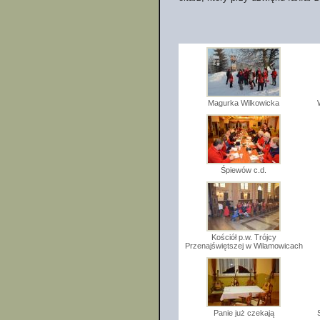
Magurka Wilkowicka
Śpiewów c.d.
Kościół p.w. Trójcy
Przenajświętszej w Wilamowicach
Panie już czekają