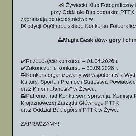
📸 Żywiecki Klub Fotograficzn
przy Oddziale Babiogórskim PTTK
zapraszają do uczestnictwa w
IX edycji Ogólnopolskiego Konkursu Fotografic
⛰️
Magia Beskidów- góry i ch
✔️Rozpoczęcie konkursu – 01.04.2026 r.
✔️Zakończenie konkursu – 30.09.2026 r.
📸Konkurs organizowany we współpracy z Wydz
Kultury, Sportu i Promocji Starostwa Powiato
oraz Kinem „Janosik" w Żywcu.
📸Patronat nad Konkursem sprawują: Komisja Fo
Krajoznawczej Zarządu Głównego PTTK
oraz Oddział Babiogórski PTTK w Żywcu
ZAPRASZAMY❗️