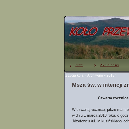
Start
Aktualności
z życia koła
»
Archiwum
»
2013r
Msza św. w intencji 
Czwarta rocznica
W czwartą rocznicę, jakże mam b
w dniu 1 marca 2013 roku, o godz
Józefowcu /ul. Mikusińskiego/ od