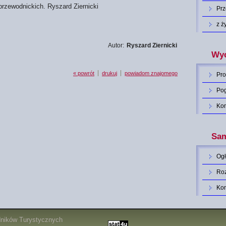
 przewodnickich. Ryszard Ziernicki
Pr
z ż
Autor:
Ryszard Ziernicki
Wyc
« powrót
drukuj
powiadom znajomego
Pro
Po
Ko
Sam
Og
Roz
Ko
dników Turystycznych