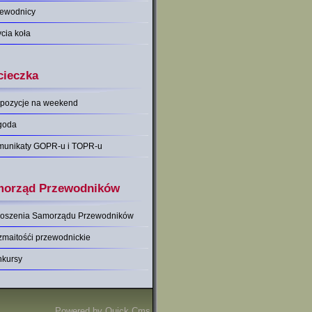
zewodnicy
ycia koła
ieczka
pozycje na weekend
goda
munikaty GOPR-u i TOPR-u
orząd Przewodników
łoszenia Samorządu Przewodników
maitośći przewodnickie
nkursy
Powered by
Quick.Cms