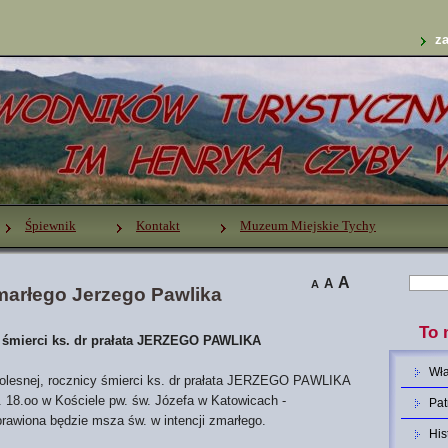
za
Śpiewnik
Kontakt
Muzeum Miejskie Tychy
A
A
A
zmarłego Jerzego Pawlika
To 
 śmierci ks. dr prałata JERZEGO PAWLIKA
Wł
olesnej, rocznicy śmierci ks. dr prałata JERZEGO PAWLIKA
. 18.oo w Kościele pw. św. Józefa w Katowicach -
Pat
prawiona będzie msza św. w intencji zmarłego.
His