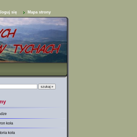
loguj się
Mapa strony
my
adze
ron koła
toria koła