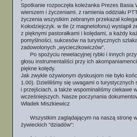
Spotkanie rozpoczęła koleżanka Prezes Basia
wierszem i życzeniami. z ramienia oddziału P
życzenia wszystkim zebranym przekazał kolega
Kołodziejczyk. w tle (z magnetofonu) wystąpił z
z pięknymi pastorałkami i kolędami, a każdy k
pomyślności, sukcesów na turystycznych szlak
zadowolonych „wycieczkowiczów”.
Po spożyciu rewelacyjnej rybki i innych prz
głosu instrumentaliści przy ich akompaniamenc
piękne kolędy.
Jak zwykle ożywionym dyskusjom nie było końc
1.00). Dzieliliśmy się uwagami o turystycznych 
i przejściach, a także wspominaliśmy ciekawe w
wcześniejszych. Nasze poczynania dokumentow
Władek Miszkiewicz
Wszystkim zaglądającym na naszą stronę w
żywieckich "dziadów":