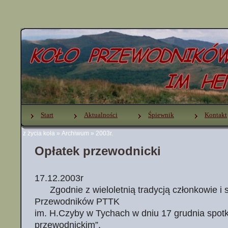
Start
Aktualności
Śpiewnik
Kontakt
z życia koła
»
Archiwum
»
2003r.
Opłatek przewodnicki
17.12.2003r
Zgodnie z wieloletnią tradycją członkowie i 
Przewodników PTTK
im. H.Czyby w Tychach w dniu 17 grudnia spotka
przewodnickim”.