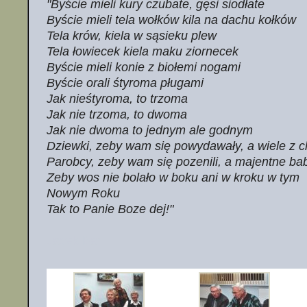
"Byście mieli kury czubate, gęsi siodłate
Byście mieli tela wołków kila na dachu kołków
Tela krów, kiela w sąsieku plew
Tela łowiecek kiela maku ziornecek
Byście mieli konie z biołemi nogami
Byście orali śtyroma pługami
Jak nieśtyroma, to trzoma
Jak nie trzoma, to dwoma
Jak nie dwoma to jednym ale godnym
Dziewki, zeby wam się powydawały, a wiele z c
Parobcy, zeby wam się pozenili, a majentne ba
Zeby wos nie bolało w boku ani w kroku w tym
Nowym Roku
Tak to Panie Boze dej!"
Jacek Bar