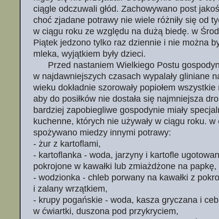
ciągle odczuwali głód. Zachowywano post jakośc
choć zjadane potrawy nie wiele różniły się od 
w ciągu roku ze względu na dużą biedę. w Środ
Piątek jedzono tylko raz dziennie i nie można 
mleka, wyjątkiem były dzieci.
Przed nastaniem Wielkiego Postu gospodyn
w najdawniejszych czasach wypalały gliniane n
wieku dokładnie szorowały popiołem wszystkie
aby do posiłków nie dostała się najmniejsza dro
bardziej zapobiegliwe gospodynie miały specja
kuchenne, których nie używały w ciągu roku. w
spożywano miedzy innymi potrawy:
- żur z kartoflami,
- kartoflanka - woda, jarzyny i kartofle ugotow
pokrojone w kawałki lub zmiażdżone na papkę,
- wodzionka - chleb porwany na kawałki z pok
i zalany wrzątkiem,
- krupy pogańskie - woda, kasza gryczana i ceb
w ćwiartki, duszona pod przykryciem,