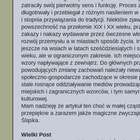
zatraciły swój pierwotny sens i funkcję. Proces 
długotrwały i przebiegał z różnym nasileniem w
i stopnia przywiązania do tradycji. Niektóre zjaw
powszechność na przełomie XIX i XX wieku, prz
zakazy i nakazy wydawane przez ówczesne wła
rozwój przemysłu a w miastach sposób życia. I
jeszcze na wsiach w latach sześćdziesiątych i
wieku, ale w ograniczonym zakresie. Ich miejs
wzory napływające z zewnątrz. Do głównych pr
powodujących zmianę zachowań należały niewą
społeczno-gospodarcze zachodzące w okresie
stale rosnące oddziaływanie mediów prowadzą
miejskich i zagranicznych wzorców, i tym samym
kulturowej.
Mam nadzieję że artykuł ten choć w małej cząst
przepiękne a zarazem jakże magiczne zwyczaj
Śląska.
Wielki Post