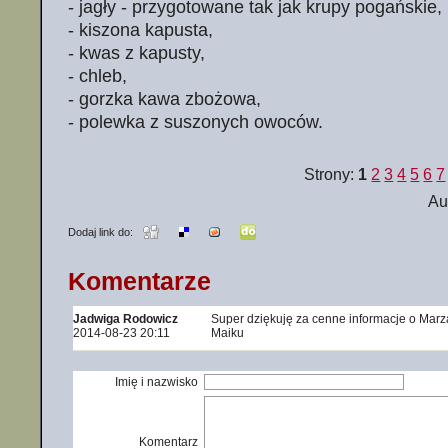
- jagły - przygotowane tak jak krupy pogańskie,
- kiszona kapusta,
- kwas z kapusty,
- chleb,
- gorzka kawa zbożowa,
- polewka z suszonych owoców.
Strony:
1
2
3
4
5
6
7
Au
Dodaj link do:
Komentarze
Jadwiga Rodowicz
Super dziękuję za cenne informacje o Marz
2014-08-23 20:11
Maiku
Imię i nazwisko
Komentarz