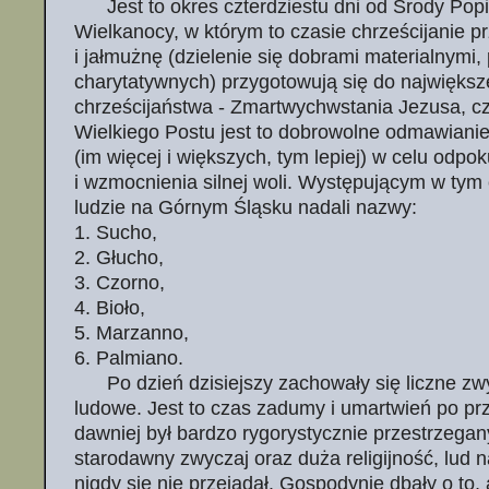
Jest to okres czterdziestu dni od Środy Popi
Wielkanocy, w którym to czasie chrześcijanie p
i jałmużnę (dzielenie się dobrami materialnymi
charytatywnych) przygotowują się do największ
chrześcijaństwa - Zmartwychwstania Jezusa, cz
Wielkiego Postu jest to dobrowolne odmawianie
(im więcej i większych, tym lepiej) w celu odpo
i wzmocnienia silnej woli. Występującym w tym 
ludzie na Górnym Śląsku nadali nazwy:
1. Sucho,
2. Głucho,
3. Czorno,
4. Bioło,
5. Marzanno,
6. Palmiano.
Po dzień dzisiejszy zachowały się liczne zwy
ludowe. Jest to czas zadumy i umartwień po prze
dawniej był bardzo rygorystycznie przestrzega
starodawny zwyczaj oraz duża religijność, lud
nigdy się nie przejadał. Gospodynie dbały o to