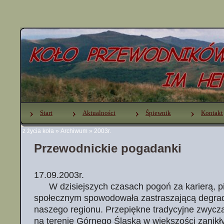
Start
Aktualności
Śpiewnik
Kontakt
z życia koła
»
Archiwum
»
2003r.
Przewodnickie pogadanki
17.09.2003r.
W dzisiejszych czasach pogoń za karierą, p
społecznym spowodowała zastraszającą degrad
naszego regionu. Przepiękne tradycyjne zwycza
na terenie Górnego Śląska w większości zanikły