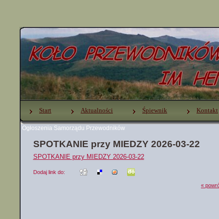
Start
Aktualności
Śpiewnik
Kontakt
Ogłoszenia Samorządu Przewodników
SPOTKANIE przy MIEDZY 2026-03-22
SPOTKANIE przy MIEDZY 2026-03-22
Dodaj link do:
« powró