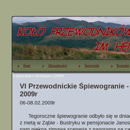
Start
Aktualności
Śpiewnik
Kontakt
z życia koła
»
Archiwum
»
2009r.
VI Przewodnickie Śpiewogranie -
2009r
06-08.02.2009r
Tegoroczne śpiewogranie odbyło się w dniach
z metą w Ząbie - Bustryku w pensjonacie Janos
nam piękna zimowa sceneria z panoramą na całe