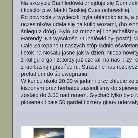
Na szczycie Bachledówki znajduje się Dom za
i kościół p.w. Matki Boskiej Częstochowskiej.
Po powrocie z wycieczki była obiadokolacja, a
uczestników udała się na kulig wozami, (bo słoń
śniegu z dróg). Było już mroźniej i pojechaliśm
Harendy. Na wysokości Gubałówki był postój. W
Całe Zakopane u naszych stóp ładnie oświetlon
i stok na Nosalu jasne jak w dzień. Niesamowit
z kuligu organizatorzy już czekali na nas przy 
z kiełbaską i grzańcem.. Strasznie nas rozpieszc
preludium do śpiewogrania.
W końcu około 20,00 w jadalni przy chlebie ze
kiszonym oraz herbatce zasiedliśmy do śpiewogr
zostało do 3.00 nad ranem. Słychać tylko było 
piosenek i całe 50 gardeł i cztery gitary uderzał