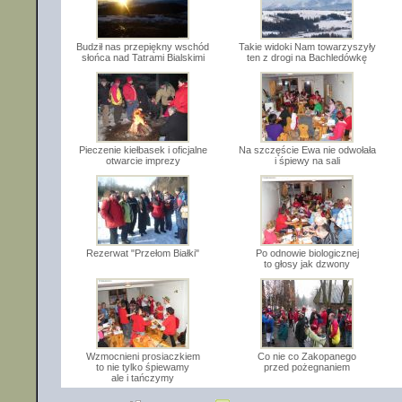
Budził nas przepiękny wschód
Takie widoki Nam towarzyszyły
słońca nad Tatrami Bialskimi
ten z drogi na Bachledówkę
Pieczenie kiełbasek i oficjalne
Na szczęście Ewa nie odwołała
otwarcie imprezy
i śpiewy na sali
Rezerwat "Przełom Białki"
Po odnowie biologicznej
to głosy jak dzwony
Wzmocnieni prosiaczkiem
Co nie co Zakopanego
to nie tylko śpiewamy
przed pożegnaniem
ale i tańczymy