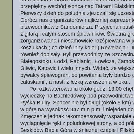
przepiękny wschód słońca nad Tatrami Bialskim
Pierwszy dzień do południa zjeżdżali się uczestn
Oprócz nas organizatorów najliczniej zaprezent
przewodników z Sandomierza. Przyjechali busik
z gitarą i całym stosem śpiewników. Świetna g
zorganizowana i niesamowicie rozśpiewana w 
koszulkach,( co dzień inny kolor.) Rewelacja !. 
również dopisały. Byli przewodnicy ze Szczeci
Białegostoku, Łodzi, Pabianic , Łowicza, Zamoś
Gliwic, Katowic i wielu innych. Widać, że większ
bywalcy śpiewograń, bo powitania były bardzo 
całuskami , a nast. z łezką wzruszenia w oku..
Po rozkwaterowaniu około godz. 13,00 chętni
wycieczkę na Bachledówkę pod przewodnictwe
Ryśka Buliry. Spacer nie był długi (około 5 km) 
w górę na wysokość 947 m n.p.m. i niejeden do
Zmęczenie jednak rekompensowały wspaniałe wi
wyciągnięcie ręki z południowej strony, a od pó
Beskidów Babia Góra w śnieżnej czapie i Pilsko