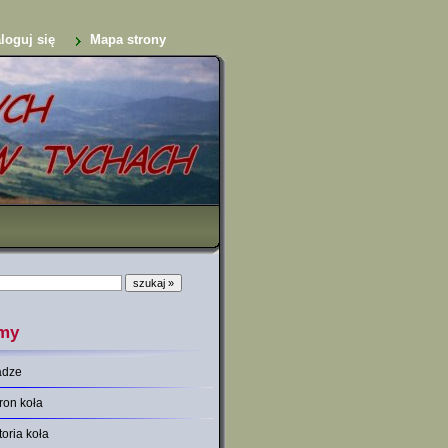
loguj się
Mapa strony
my
adze
ron koła
toria koła