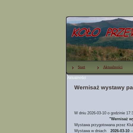
Start
Aktualności
Aktualności
Wernisaż wystawy pa
W dniu 2026-03-10 o godzinie 17:
"Wernisaż w
Wystawa przygotowana przez Klu
Wystawa w dniach
2026-03-10
-