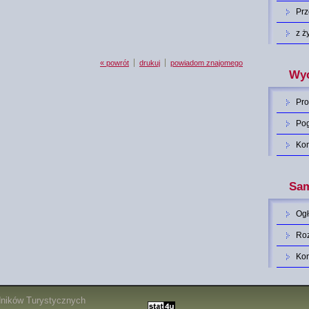
Pr
z ż
« powrót
drukuj
powiadom znajomego
Wyc
Pro
Po
Ko
Sam
Og
Roz
Ko
dników Turystycznych