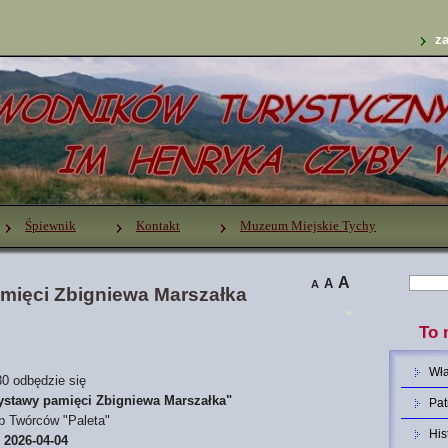
za
Śpiewnik
Kontakt
Muzeum Miejskie Tychy
A
A
A
mięci Zbigniewa Marszałka
To 
Wł
30 odbędzie się
ystawy pamięci Zbigniewa Marszałka"
Pat
b Twórców "Paleta"
His
-
2026-04-04