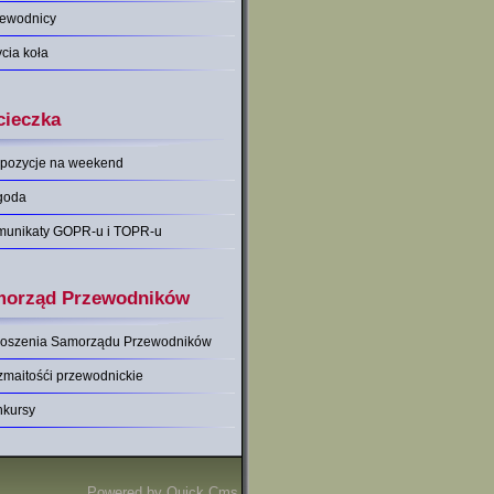
zewodnicy
ycia koła
ieczka
pozycje na weekend
goda
munikaty GOPR-u i TOPR-u
orząd Przewodników
łoszenia Samorządu Przewodników
maitośći przewodnickie
nkursy
Powered by
Quick.Cms