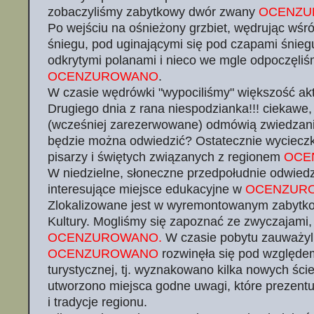
zobaczyliśmy zabytkowy dwór zwany
OCENZU
Po wejściu na ośnieżony grzbiet, wędrując wśr
śniegu, pod uginającymi się pod czapami śnieg
odkrytymi polanami i nieco we mgle odpoczęli
OCENZUROWANO
.
W czasie wędrówki "wypociliśmy" większość ak
Drugiego dnia z rana niespodzianka!!! ciekawe, 
(wcześniej zarezerwowane) odmówią zwiedzania
będzie można odwiedzić? Ostatecznie wycieczk
pisarzy i świętych związanych z regionem
OCE
W niedzielne, słoneczne przedpołudnie odwiedz
interesujące miejsce edukacyjne w
OCENZUR
Zlokalizowane jest w wyremontowanym zaby
Kultury. Mogliśmy się zapoznać ze zwyczajami,
OCENZUROWANO.
W czasie pobytu zauważyl
OCENZUROWANO
rozwinęła się pod względem
turystycznej, tj. wyznakowano kilka nowych ści
utworzono miejsca godne uwagi, które prezentuj
i tradycje regionu.