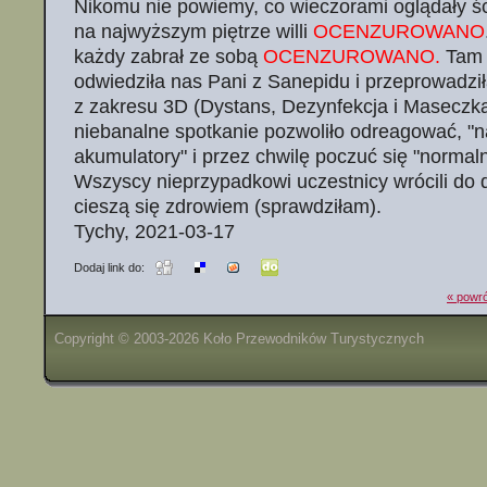
Nikomu nie powiemy, co wieczorami oglądały ś
na najwyższym piętrze willi
OCENZUROWANO
każdy zabrał ze sobą
OCENZUROWANO.
Tam 
odwiedziła nas Pani z Sanepidu i przeprowadził
z zakresu 3D (Dystans, Dezynfekcja i Maseczk
niebanalne spotkanie pozwoliło odreagować, "
akumulatory" i przez chwilę poczuć się "normaln
Wszyscy nieprzypadkowi uczestnicy wrócili do 
cieszą się zdrowiem (sprawdziłam).
Tychy, 2021-03-17
Dodaj link do:
« powró
Copyright © 2003-2026 Koło Przewodników Turystycznych