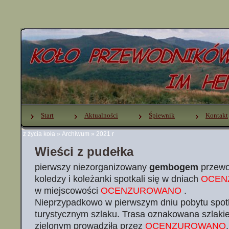
Start
Aktualności
Śpiewnik
Kontakt
z życia koła
»
Archiwum
»
2021 r
Wieści z pudełka
pierwszy niezorganizowany
gembogem
przewo
koledzy i koleżanki spotkali się w dniach
OCEN
w miejscowości
OCENZUROWANO
.
Nieprzypadkowo w pierwszym dniu pobytu spotk
turystycznym szlaku. Trasa oznakowana szlak
zielonym prowadziła przez
OCENZUROWANO