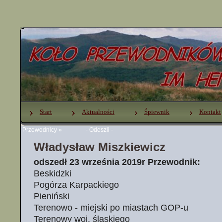
Start
Aktualności
Śpiewnik
Kontakt
Przewodnicy
»
- Odeszli -
Władysław Miszkiewicz
odszedł 23 września 2019r
Przewodnik:
Beskidzki
Pogórza Karpackiego
Pieniński
Terenowo - miejski po miastach GOP-u
Terenowy woj. śląskiego