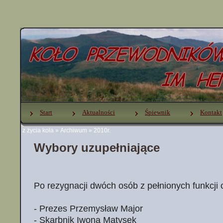
Start
Aktualności
Śpiewnik
Kontakt
z życia koła
»
Archiwum
»
2010r.
Wybory uzupełniające
Po rezygnacji dwóch osób z pełnionych funkcji c
- Prezes Przemysław Major
- Skarbnik Iwona Matysek