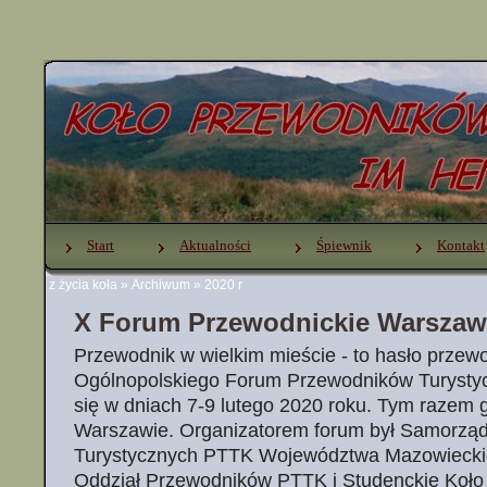
Start
Aktualności
Śpiewnik
Kontakt
z życia koła
»
Archiwum
»
2020 r
X Forum Przewodnickie Warszaw
Przewodnik w wielkim mieście - to hasło przew
Ogólnopolskiego Forum Przewodników Turystyc
się w dniach 7-9 lutego 2020 roku. Tym razem 
Warszawie. Organizatorem forum był Samorzą
Turystycznych PTTK Województwa Mazowiecki
Oddział Przewodników PTTK i Studenckie Koł