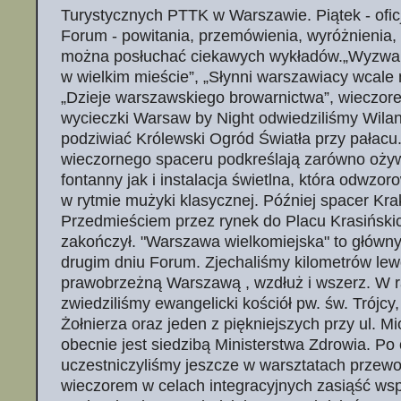
Turystycznych PTTK w Warszawie. Piątek - ofic
Forum - powitania, przemówienia, wyróżnienia, 
można posłuchać ciekawych wykładów.„Wyzwan
w wielkim mieście”, „Słynni warszawiacy wcale
„Dzieje warszawskiego browarnictwa”, wieczo
wycieczki Warsaw by Night odwiedziliśmy Wila
podziwiać Królewski Ogród Światła przy pałacu
wieczornego spaceru podkreślają zarówno oży
fontanny jak i instalacja świetlna, która odwzor
w rytmie mużyki klasycznej. Później spacer Kr
Przedmieściem przez rynek do Placu Krasińskich
zakończył. "Warszawa wielkomiejska" to główny
drugim dniu Forum. Zjechaliśmy kilometrów lew
prawobrzeżną Warszawą , wzdłuż i wszerz. W 
zwiedziliśmy ewangelicki kościół pw. św. Trójc
Żołnierza oraz jeden z piękniejszych przy ul. M
obecnie jest siedzibą Ministerstwa Zdrowia. Po 
uczestniczyliśmy jeszcze w warsztatach przewo
wieczorem w celach integracyjnych zasiąść wspó