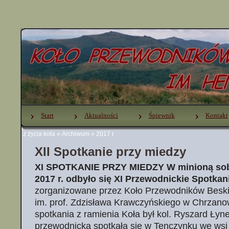
Start
Aktualności
Śpiewnik
Kontakt
z życia koła
»
Archiwum
»
2017 r
XII Spotkanie przy miedzy
XI SPOTKANIE PRZY MIEDZY W minioną sobo
2017 r. odbyło się XI Przewodnickie Spotkan
zorganizowane przez Koło Przewodników Beski
im. prof. Zdzisława Krawczyńskiego w Chrzan
spotkania z ramienia Koła był kol. Ryszard Ły
przewodnicka spotkała się w Tenczynku we wsi