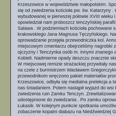
Krzeszowice w województwie małopolskim. Spo
się od zwiedzenia kościoła pw. św. Katarzyny . O 
wybudowanej w pierwszej połowie XVIII wieku i
opowiedział nam proboszcz tenczyńskiej parafii
Salawa . W podziemiach kościoła pochowane s
krakowskiego Jana Magnusa Tęczyńskiego. Na
oprowadzanie przejęła przewodniczka kol. Ann
miejscowym cmentarzu obejrzeliśmy nagrobki z
ojczyzny i Tenczynka osób m. innymi znanego 
Kobieli. Nadmierne opady deszczu znacznie skr
W miejscowej remizie strażackiej przywitały n
na czele z burmistrzem Wacławem Gregorczyk
przewodnikom wręczono pakiet materiałów pro
Krzeszowice, odbyła się medialna prelekcja a 
nas śniadaniem. Potem nastąpił wyjazd do wsi
zwiedzenia ruin Zamku Tenczyn. Zrewitalizowan
udostępnione do zwiedzania . Po zamku oprowa
Łukasik. W kolejnym punkcie spotkania umożli
zobaczenie kopalni diabazu na Niedźwiedziej G