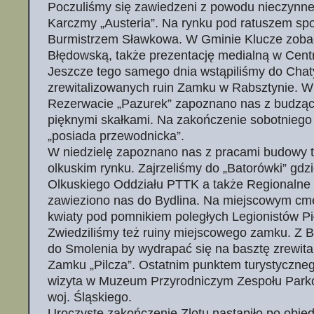
Poczuliśmy się zawiedzeni z powodu nieczynne
Karczmy „Austeria”. Na rynku pod ratuszem spo
Burmistrzem Sławkowa. W Gminie Klucze zobac
Błędowską, także prezentację medialną w Cen
Jeszcze tego samego dnia wstąpiliśmy do Chat
zrewitalizowanych ruin Zamku w Rabsztynie. W
Rezerwacie „Pazurek” zapoznano nas z budzącą 
pięknymi skałkami. Na zakończenie sobotniego 
„posiada przewodnicka”.
W niedzielę zapoznano nas z pracami budowy t
olkuskim rynku. Zajrzeliśmy do „Batorówki” gdzi
Olkuskiego Oddziału PTTK a także Regionaln
zawieziono nas do Bydlina. Na miejscowym cme
kwiaty pod pomnikiem poległych Legionistów Pi
Zwiedziliśmy też ruiny miejscowego zamku. Z B
do Smolenia by wydrapać się na basztę zrewita
Zamku „Pilcza”. Ostatnim punktem turystyczne
wizyta w Muzeum Przyrodniczym Zespołu Park
woj. Śląskiego.
Uroczyste zakończenie Zlotu nastąpiło po obied