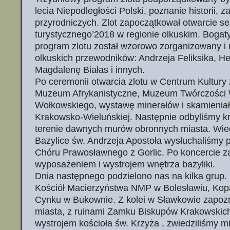
lecia Niepodległości Polski, poznanie historii, 
przyrodniczych. Zlot zapoczątkował otwarcie s
turystycznego’2018 w regionie olkuskim. Bogat
program zlotu został wzorowo zorganizowany i 
olkuskich przewodników: Andrzeja Feliksika, H
Magdalenę Białas i innych.
Po ceremonii otwarcia zlotu w Centrum Kultury 
Muzeum Afrykanistyczne, Muzeum Twórczości
Wołkowskiego, wystawę minerałów i skamieniało
Krakowsko-Wieluńskiej. Następnie odbyliśmy kr
terenie dawnych murów obronnych miasta. Wie
Bazylice św. Andrzeja Apostoła wysłuchaliśmy 
Chóru Prawosławnego z Gorlic. Po koncercie z
wyposażeniem i wystrojem wnętrza bazyliki.
Dnia następnego podzielono nas na kilka grup. 
Kościół Macierzyństwa NMP w Bolesławiu, Kop
Cynku w Bukownie. Z kolei w Sławkowie zapozna
miasta, z ruinami Zamku Biskupów Krakowskic
wystrojem kościoła św. Krzyża , zwiedziliśmy