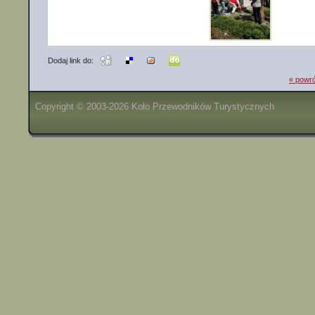
Dodaj link do:
« powró
Copyright © 2003-2026 Koło Przewodników Turystycznych