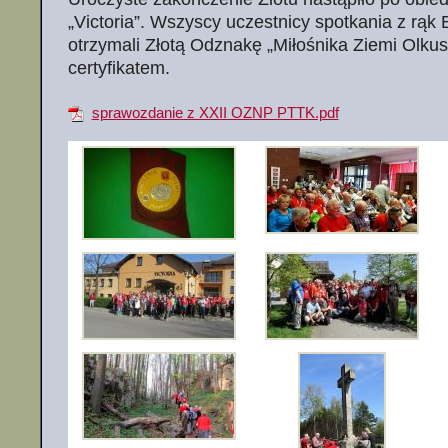
„Victoria”. Wszyscy uczestnicy spotkania z rąk
otrzymali Złotą Odznakę „Miłośnika Ziemi Olkus
certyfikatem.
sprawozdanie z XXII OZNP PTTK.pdf