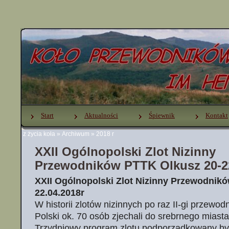
Start
Aktualności
Śpiewnik
Kontakt
z życia koła
»
Archiwum
»
2018 r
XXII Ogólnopolski Zlot Nizinny
Przewodników PTTK Olkusz 20-22
XXII Ogólnopolski Zlot Nizinny Przewodnikó
22.04.2018r
W historii zlotów nizinnych po raz II-gi przewod
Polski ok. 70 osób zjechali do srebrnego miast
Trzydniowy program zlotu podporządkowany b