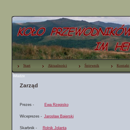
Start
Aktualności
Śpiewnik
Kontakt
Władze
Zarząd
Prezes -
Ewa Rzepisko
Wiceprezes -
Jarosław Bajerski
Skarbnik -
Rolnik Jolanta